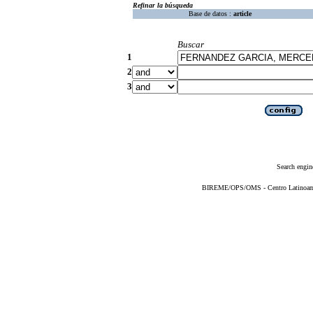
Refinar la búsqueda
Base de datos :
article
Buscar
1
2
3
Search engin
BIREME/OPS/OMS - Centro Latinoameri