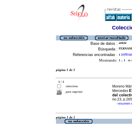
Colecció
Base de datos :
article
Búsqueda :
FERNAND
Referencias encontradas :
refina
1
[
Mostrando:
1 .. 1
en el
página 1 de 1
1 / 1
Moreno Márq
selecciona
E
Mercedes
para imprimir
del colect
no.23, p.26
resumen 
·
página 1 de 1