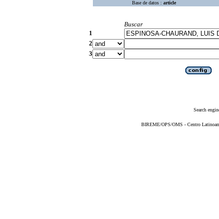
Base de datos :
article
Buscar
1
2
3
Search engin
BIREME/OPS/OMS - Centro Latinoameri