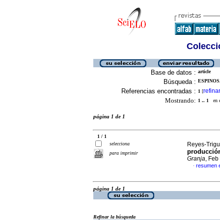
Colecció
Base de datos :
article
Búsqueda :
ESPINOS
Referencias encontradas :
refina
1
[
Mostrando:
1 .. 1
en el
página 1 de 1
1 / 1
selecciona
Reyes-Trigu
producción
para imprimir
Granja
, Feb
resumen 
·
página 1 de 1
Refinar la búsqueda