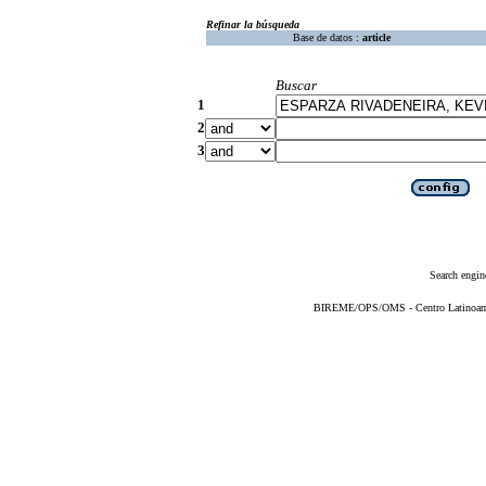
Refinar la búsqueda
Base de datos :
article
Buscar
1
2
3
Search engin
BIREME/OPS/OMS - Centro Latinoameri