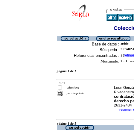
Colecció
Base de datos :
article
Búsqueda :
ESPARZA
Referencias encontradas :
refina
1
[
Mostrando:
1 .. 1
en el
página 1 de 1
1 / 1
León Gonzál
selecciona
Rivadeneira
para imprimir
contrataci
derecho pe
2631-2484
resumen 
·
página 1 de 1