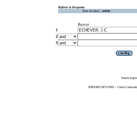
Refinar la búsqueda
Base de datos :
article
Buscar
1
2
3
Search engin
BIREME/OPS/OMS - Centro Latinoameri