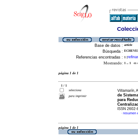
Colecció
Base de datos :
article
Búsqueda :
ECHEVER,
Referencias encontradas :
refina
1
[
Mostrando:
1 .. 1
en el
página 1 de 1
1 / 1
selecciona
Villamarín, 
de Sistema
para imprimir
para Reduc
Centraliza
ISSN 2602-
resumen 
·
página 1 de 1