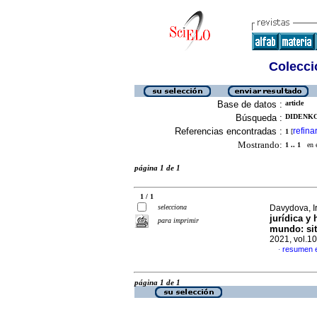
Colecció
Base de datos :
article
Búsqueda :
DIDENKO,
Referencias encontradas :
refina
1
[
Mostrando:
1 .. 1
en el
página 1 de 1
1 / 1
selecciona
Davydova, I
jurídica y 
para imprimir
mundo: sit
2021, vol.1
resumen 
·
página 1 de 1