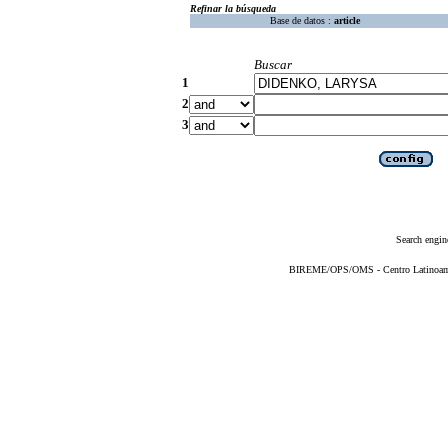
Refinar la búsqueda
Base de datos :
article
Buscar
1
2
3
Search engin
BIREME/OPS/OMS - Centro Latinoameri