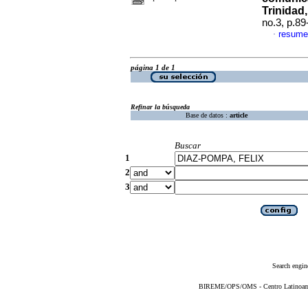
Trinidad,
no.3, p.8
resume
·
página 1 de 1
Refinar la búsqueda
Base de datos :
article
Buscar
1
2
3
Search engin
BIREME/OPS/OMS - Centro Latinoameri