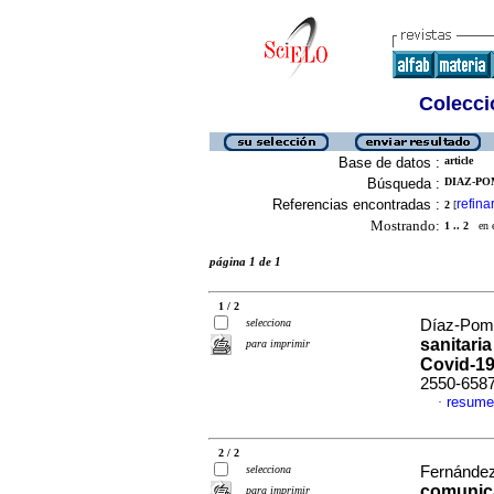
Colecció
Base de datos :
article
Búsqueda :
DIAZ-POM
Referencias encontradas :
refina
2
[
Mostrando:
1 .. 2
en el
página 1 de 1
1 / 2
selecciona
Díaz-Pomp
sanitaria
para imprimir
Covid-1
2550-658
resume
·
2 / 2
selecciona
Fernández-
comunica
para imprimir