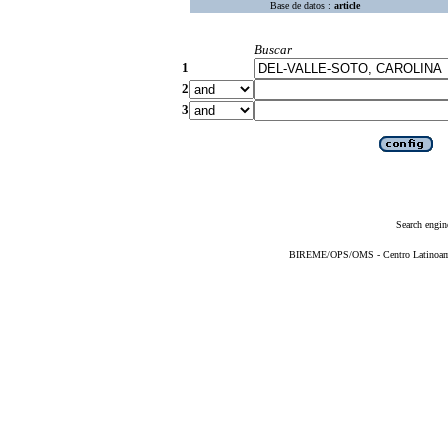
Base de datos :
article
Buscar
1
2
3
Search engin
BIREME/OPS/OMS - Centro Latinoameri