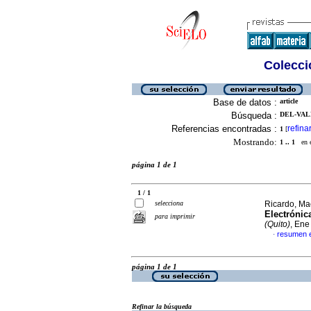
Colecció
Base de datos :
article
Búsqueda :
DEL-VAL
Referencias encontradas :
refina
1
[
Mostrando:
1 .. 1
en el
página 1 de 1
1 / 1
selecciona
Ricardo, Mac
Electrónic
para imprimir
(Quito)
, Ene
resumen 
·
página 1 de 1
Refinar la búsqueda