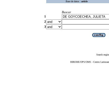
Base de datos :
article
Buscar
1
2
3
Search engin
BIREME/OPS/OMS - Centro Latinoameri