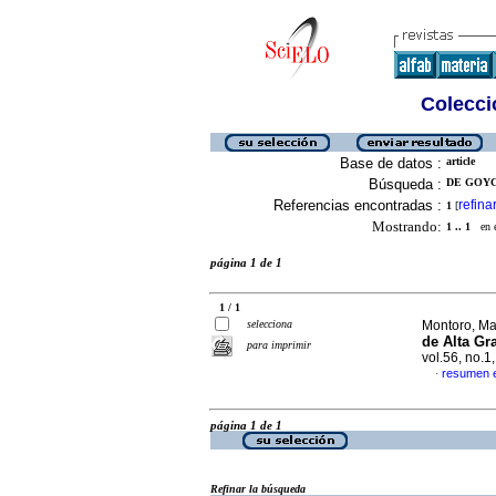
Colecció
Base de datos :
article
Búsqueda :
DE GOYC
Referencias encontradas :
refina
1
[
Mostrando:
1 .. 1
en el
página 1 de 1
1 / 1
selecciona
Montoro, Mar
de Alta Gr
para imprimir
vol.56, no.
resumen 
·
página 1 de 1
Refinar la búsqueda