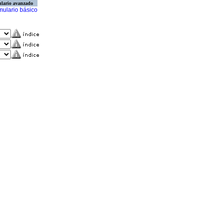
lario avanzado
mulario básico