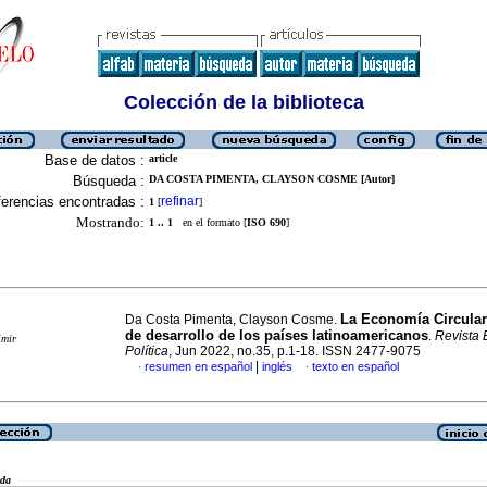
Colección de la biblioteca
Base de datos :
article
Búsqueda :
DA COSTA PIMENTA, CLAYSON COSME [Autor]
erencias encontradas :
refinar
1
[
]
Mostrando:
1 .. 1
en el formato [
ISO 690
]
La Economía Circula
Da Costa Pimenta, Clayson Cosme.
de desarrollo de los países latinoamericanos
.
Revista 
imir
Política
, Jun 2022, no.35, p.1-18. ISSN 2477-9075
|
resumen en español
inglés
texto en español
·
·
eda