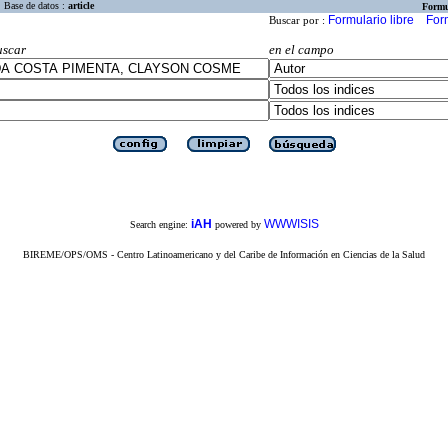
Base de datos :
article
Formu
Formulario libre
For
Buscar por :
uscar
en el campo
iAH
WWWISIS
Search engine:
powered by
BIREME/OPS/OMS - Centro Latinoamericano y del Caribe de Información en Ciencias de la Salud