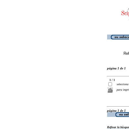
Ref
página 1 de 1
1 / 1
selecciona
para impr
página 1 de 1
Refinar la búsqu