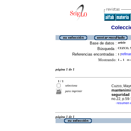
Colecció
Base de datos :
article
Búsqueda :
CUZCO, 
Referencias encontradas :
refina
1
[
Mostrando:
1 .. 1
en el
página 1 de 1
1 / 1
selecciona
Cuzco, Mayr
mantenimie
para imprimir
seguridad 
no.22, p.59
resumen 
·
página 1 de 1