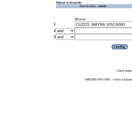
Refinar la búsqueda
Base de datos :
article
Buscar
1
2
3
Search engin
BIREME/OPS/OMS - Centro Latinoameri