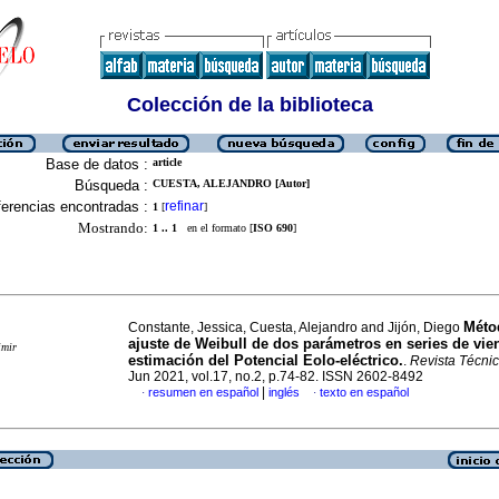
Colección de la biblioteca
Base de datos :
article
Búsqueda :
CUESTA, ALEJANDRO [Autor]
erencias encontradas :
refinar
1
[
]
Mostrando:
1 .. 1
en el formato [
ISO 690
]
Méto
Constante, Jessica, Cuesta, Alejandro and Jijón, Diego
ajuste de Weibull de dos parámetros en series de vie
imir
estimación del Potencial Eolo-eléctrico.
.
Revista Técni
Jun 2021, vol.17, no.2, p.74-82. ISSN 2602-8492
|
resumen en español
inglés
texto en español
·
·