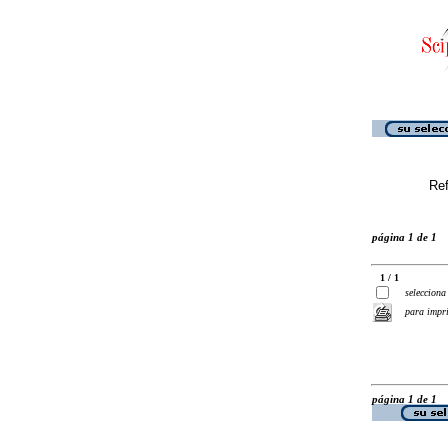
Ref
página 1 de 1
1 / 1
selecciona
para impr
página 1 de 1