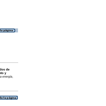
dos de
nto y
ca energía
,