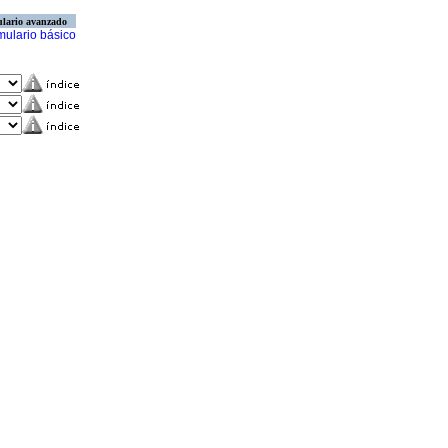
lario avanzado
mulario básico