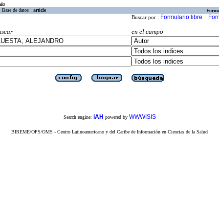
eda
Base de datos :
article
Formu
Formulario libre
For
Buscar por :
uscar
en el campo
iAH
WWWISIS
Search engine:
powered by
BIREME/OPS/OMS - Centro Latinoamericano y del Caribe de Información en Ciencias de la Salud