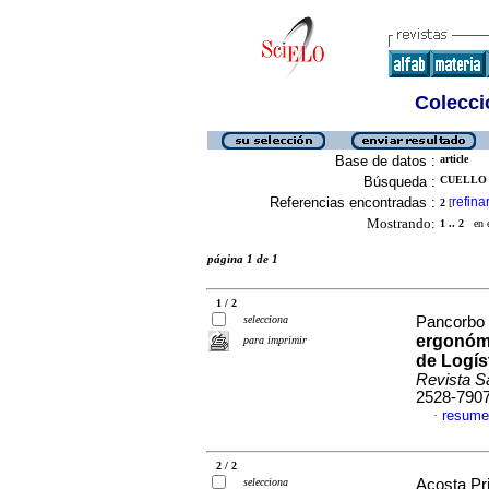
Colecció
Base de datos :
article
Búsqueda :
CUELLO 
Referencias encontradas :
refina
2
[
Mostrando:
1 .. 2
en el
página 1 de 1
1 / 2
selecciona
Pancorbo 
ergonómi
para imprimir
de Logís
Revista S
2528-790
resume
·
2 / 2
selecciona
Acosta Pri