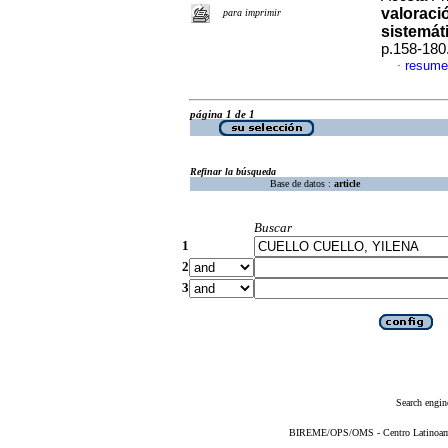
valoraci
para imprimir
sistemát
p.158-180
resume
·
página 1 de 1
Refinar la búsqueda
Base de datos :
article
Buscar
1
2
3
Search engin
BIREME/OPS/OMS - Centro Latinoameri