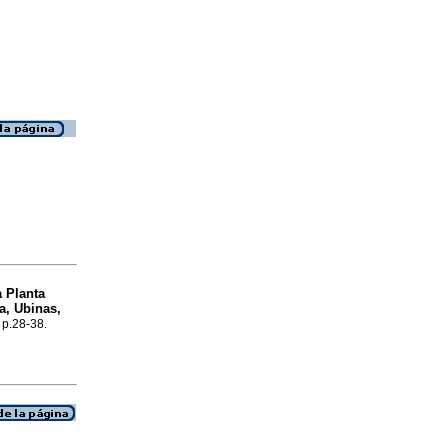
a Planta
a, Ubinas,
, p.28-38.