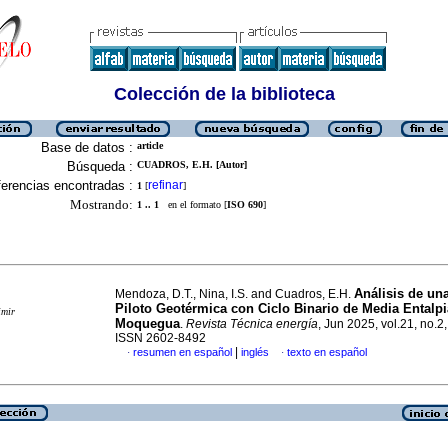
Colección de la biblioteca
Base de datos :
article
Búsqueda :
CUADROS, E.H. [Autor]
erencias encontradas :
refinar
1
[
]
Mostrando:
1 .. 1
en el formato [
ISO 690
]
Análisis de un
Mendoza, D.T., Nina, I.S. and Cuadros, E.H.
Piloto Geotérmica con Ciclo Binario de Media Entalpi
imir
Moquegua
.
Revista Técnica energía
, Jun 2025, vol.21, no.2
ISSN 2602-8492
|
resumen en español
inglés
texto en español
·
·