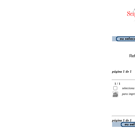
Ref
página 1 de 1
1 / 1
selecciona
para impr
página 1 de 1