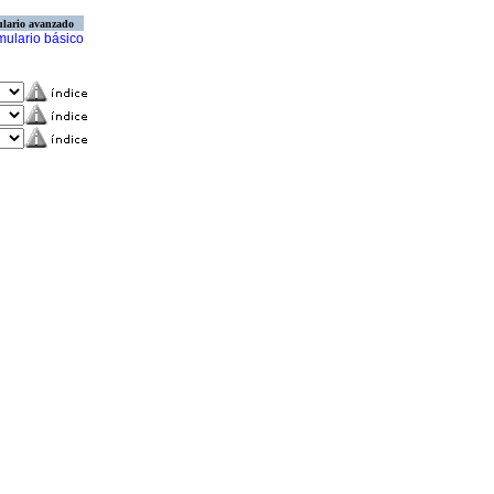
lario avanzado
mulario básico