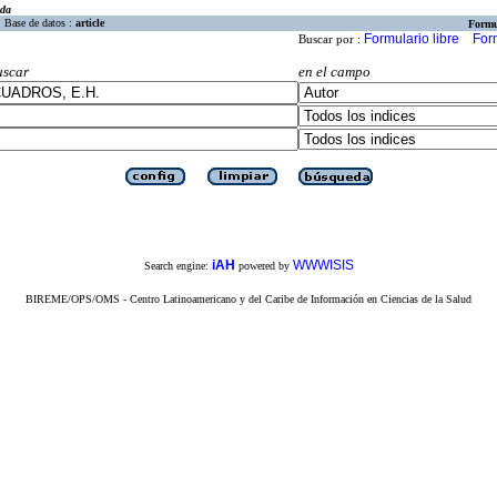
eda
Base de datos :
article
Formu
Formulario libre
For
Buscar por :
uscar
en el campo
iAH
WWWISIS
Search engine:
powered by
BIREME/OPS/OMS - Centro Latinoamericano y del Caribe de Información en Ciencias de la Salud