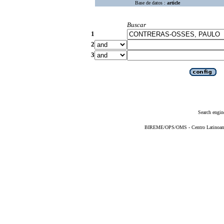
Base de datos :
article
Buscar
1
2
3
Search engin
BIREME/OPS/OMS - Centro Latinoameri