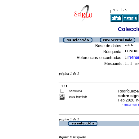
Colecció
Base de datos :
article
Búsqueda :
CONTRER
Referencias encontradas :
refina
1
[
Mostrando:
1 .. 1
en el
página 1 de 1
1 / 1
selecciona
Rodríguez-Ma
sobre sign
para imprimir
Feb 2020, n
resumen 
·
página 1 de 1
Refinar la búsqueda