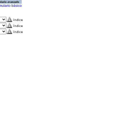
lario avanzado
mulario básico