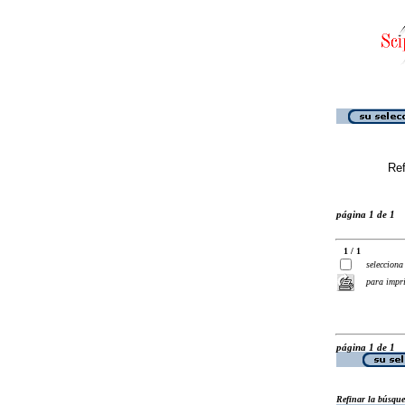
Ref
página 1 de 1
1 / 1
selecciona
para impr
página 1 de 1
Refinar la búsqu