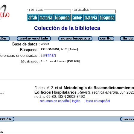
Colección de la biblioteca
Base de datos :
article
Búsqueda :
COLOMBINI, A. C. [Autor]
erencias encontradas :
refinar
1
[
]
Mostrando:
1 .. 1
en el formato [
ISO 690
]
Metodología de Reacondicionamiento
Fortes, M. Z. et al.
Edificios Hospitalarios
.
Revista Técnica energía
, Jun 2025
imir
no.2, p.69-80. ISSN 2602-8492
|
resumen en español
inglés
texto en español
·
·
eda