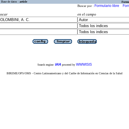
Base de datos :
article
Formu
Formulario libre
For
Buscar por :
uscar
en el campo
iAH
WWWISIS
Search engine:
powered by
BIREME/OPS/OMS - Centro Latinoamericano y del Caribe de Información en Ciencias de la Salud