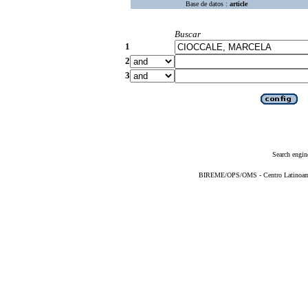
Base de datos :
article
Buscar
1
2
3
Search engin
BIREME/OPS/OMS - Centro Latinoameri