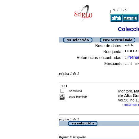
Colecció
Base de datos :
article
Búsqueda :
CIOCCAL
Referencias encontradas :
refina
1
[
Mostrando:
1 .. 1
en el
página 1 de 1
1 / 1
selecciona
Montoro, Mar
de Alta Gr
para imprimir
vol.56, no.
resumen 
·
página 1 de 1
Refinar la búsqueda