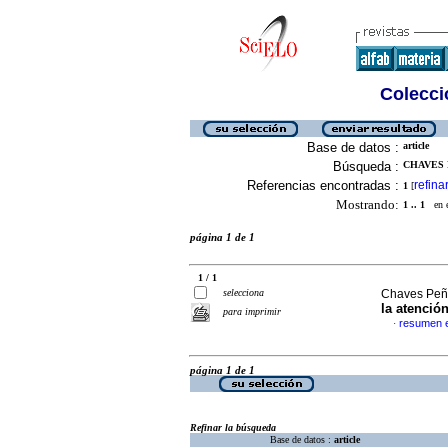
Colecció
Base de datos :
article
Búsqueda :
CHAVES 
Referencias encontradas :
refina
1
[
Mostrando:
1 .. 1
en el
página 1 de 1
1 / 1
selecciona
Chaves Peñ
la atenció
para imprimir
resumen 
·
página 1 de 1
Refinar la búsqueda
Base de datos :
article