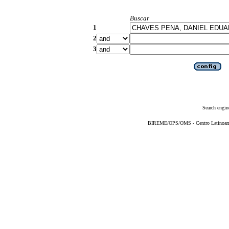
Buscar
1
2
3
Search engin
BIREME/OPS/OMS - Centro Latinoameri