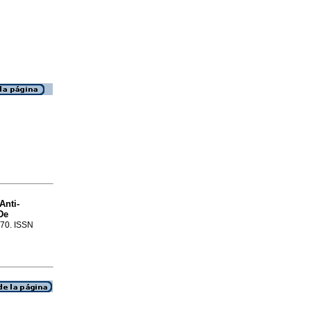
Anti-
De
170. ISSN