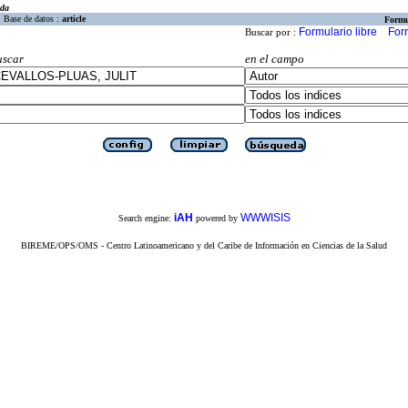
eda
Base de datos :
article
Formu
Formulario libre
For
Buscar por :
uscar
en el campo
iAH
WWWISIS
Search engine:
powered by
BIREME/OPS/OMS - Centro Latinoamericano y del Caribe de Información en Ciencias de la Salud