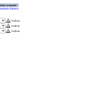
lario avanzado
mulario básico