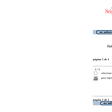
Ref
página 1 de 1
1 / 1
selecciona
para impr
página 1 de 1