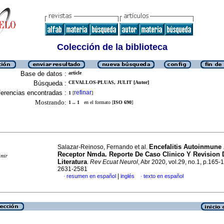
Colección de la biblioteca
Base de datos :
article
Búsqueda :
CEVALLOS-PLUAS, JULIT [Autor]
erencias encontradas :
refinar
1
[
]
Mostrando:
1 .. 1
en el formato [
ISO 690
]
Encefalitis Autoinmune 
Salazar-Reinoso, Fernando et al.
Receptor Nmda. Reporte De Caso Clinico Y Revision 
imir
Literatura
.
Rev Ecuat Neurol
, Abr 2020, vol.29, no.1, p.165-
2631-2581
|
resumen en español
inglés
texto en español
·
·