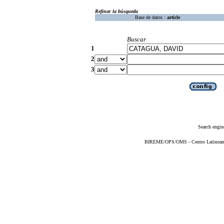
Refinar la búsqueda
Base de datos :
article
Buscar
1
2
3
Search engin
BIREME/OPS/OMS - Centro Latinoameri