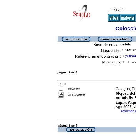
Colecció
Base de datos :
article
Búsqueda :
CATAGUA,
Referencias encontradas :
refina
1
[
Mostrando:
1 .. 1
en el
página 1 de 1
1 / 1
Catagua, Da
selecciona
Mejora del 
para imprimir
mutabilis 
cepas Aspe
Ago 2025, v
resumen 
·
página 1 de 1