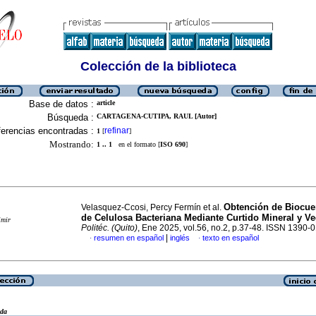
Colección de la biblioteca
Base de datos :
article
Búsqueda :
CARTAGENA-CUTIPA, RAUL [Autor]
erencias encontradas :
refinar
1
[
]
Mostrando:
1 .. 1
en el formato [
ISO 690
]
Obtención de Biocuer
Velasquez-Ccosi, Percy Fermín et al.
de Celulosa Bacteriana Mediante Curtido Mineral y Ve
imir
Politéc. (Quito)
, Ene 2025, vol.56, no.2, p.37-48. ISSN 1390-
|
resumen en español
inglés
texto en español
·
·
eda