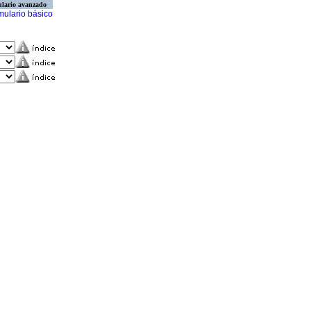
lario avanzado
mulario básico