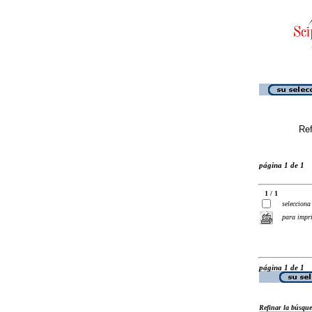
Ref
página 1 de 1
1 / 1
selecciona
para impr
página 1 de 1
Refinar la búsqu