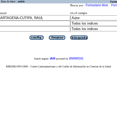
Base de datos :
article
Formu
Formulario libre
For
Buscar por :
uscar
en el campo
iAH
WWWISIS
Search engine:
powered by
BIREME/OPS/OMS - Centro Latinoamericano y del Caribe de Información en Ciencias de la Salud