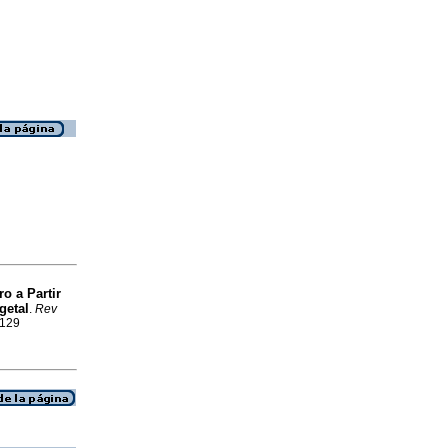
o a Partir
getal
.
Rev
0129