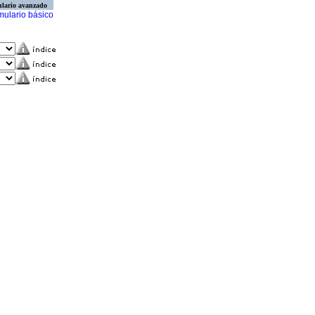
lario avanzado
mulario básico