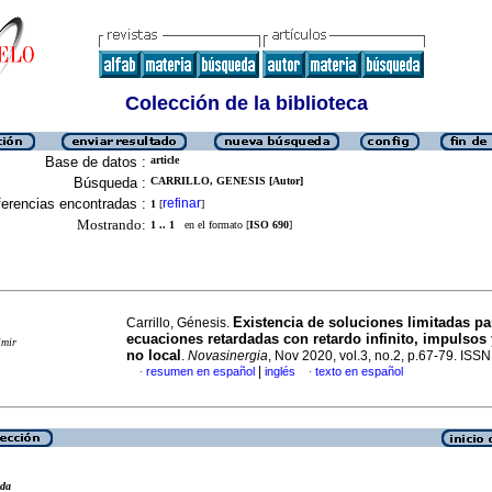
Colección de la biblioteca
Base de datos :
article
Búsqueda :
CARRILLO, GENESIS [Autor]
erencias encontradas :
refinar
1
[
]
Mostrando:
1 .. 1
en el formato [
ISO 690
]
Existencia de soluciones limitadas pa
Carrillo, Génesis.
ecuaciones retardadas con retardo infinito, impulsos
imir
no local
.
Novasinergia
, Nov 2020, vol.3, no.2, p.67-79. IS
|
resumen en español
inglés
texto en español
·
·
eda