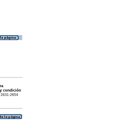
ra
 y condición
SN 2631-2654