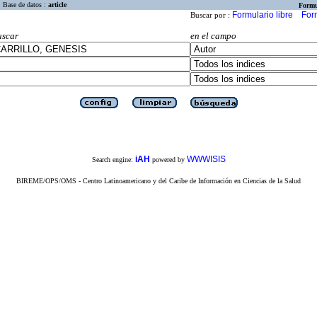
Base de datos :
article
Formu
Formulario libre
For
Buscar por :
uscar
en el campo
iAH
WWWISIS
Search engine:
powered by
BIREME/OPS/OMS - Centro Latinoamericano y del Caribe de Información en Ciencias de la Salud