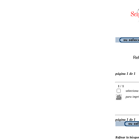
Ref
página 1 de 1
1 / 1
selecciona
para impr
página 1 de 1
Refinar la búsqu