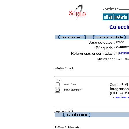
Colecció
Base de datos :
article
Búsqueda :
CARPINT
Referencias encontradas :
refina
1
[
Mostrando:
1 .. 1
en el
página 1 de 1
1 / 1
selecciona
Corral, F. 
Integrados
para imprimir
(OFCG)
.
Ma
resumen 
·
página 1 de 1
Refinar la búsqueda