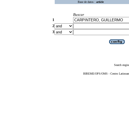
Base de datos :
article
Buscar
1
2
3
Search engin
BIREME/OPS/OMS - Centro Latinoameri