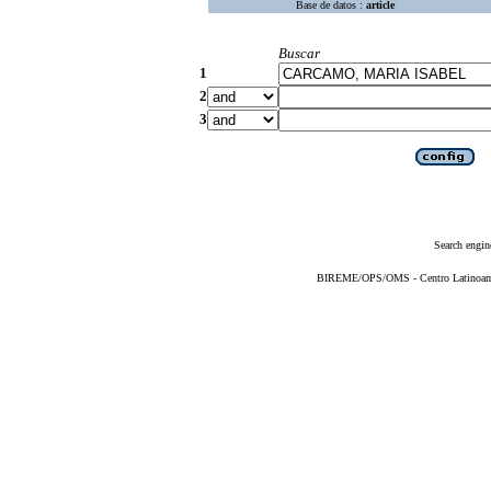
Base de datos :
article
Buscar
1
2
3
Search engin
BIREME/OPS/OMS - Centro Latinoameri