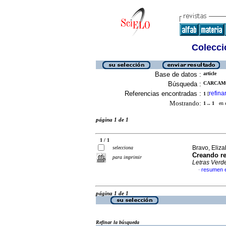
Colecció
Base de datos :
article
Búsqueda :
CARCAMO
Referencias encontradas :
refina
1
[
Mostrando:
1 .. 1
en el
página 1 de 1
1 / 1
Bravo, Eliz
selecciona
Creando re
para imprimir
Letras Verd
resumen 
·
página 1 de 1
Refinar la búsqueda