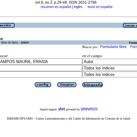
vol.8, no.2, p.29-48. ISSN 2631-2786
|
resumen en español
inglés
texto en español
·
·
eda
Base de datos :
article
Formu
Formulario libre
For
Buscar por :
uscar
en el campo
iAH
WWWISIS
Search engine:
powered by
BIREME/OPS/OMS - Centro Latinoamericano y del Caribe de Información en Ciencias de la Salud