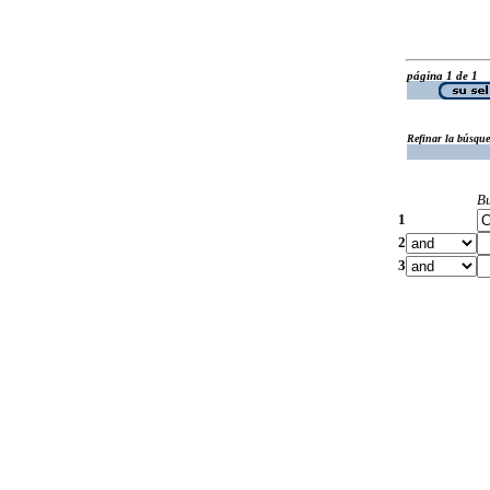
página 1 de 1
Refinar la búsqu
B
1
2
3