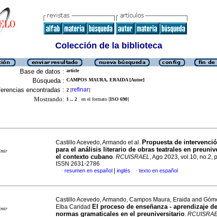
Colección de la biblioteca
Base de datos :
article
Búsqueda :
CAMPOS MAURA, ERAIDA [Autor]
erencias encontradas :
refinar
2
[
]
Mostrando:
1 .. 2
en el formato [
ISO 690
]
Propuesta de intervenció
Castillo Acevedo, Armando et al.
para el análisis literario de obras teatrales en preuniv
imir
el contexto cubano
.
RCUISRAEL
, Ago 2023, vol.10, no.2, 
ISSN 2631-2786
|
resumen en español
inglés
texto en español
·
·
Castillo Acevedo, Armando, Campos Maura, Eraida and Góme
El proceso de enseñanza - aprendizaje de
Elba Caridad
imir
normas gramaticales en el preuniversitario
.
RCUISRA