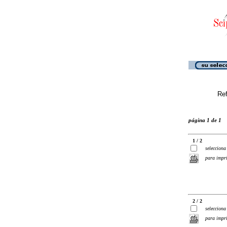
Ref
página 1 de 1
1 / 2
selecciona
para impr
2 / 2
selecciona
para impr