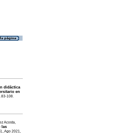
n didáctica
ersitario en
p.83-108.
z Acosta,
 las
EL
, Ago 2021,