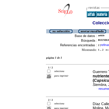
Colecció
Base de datos :
article
Búsqueda :
BUENDIA
Referencias encontradas :
refina
2
[
Mostrando:
1 .. 2
en el
página 1 de 1
1 / 2
selecciona
Guerrero T
nutriente
para imprimir
(
Capsic
Siembra
,
resume
·
2 / 2
Díaz Calle
selecciona
Molina, M
para imprimir