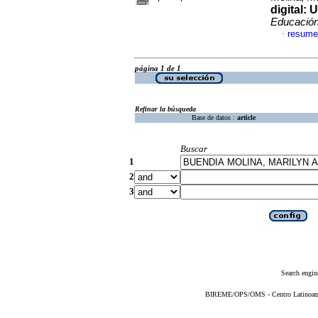
digital: 
Educació
resume
·
página 1 de 1
Refinar la búsqueda
Base de datos :
article
Buscar
1
2
3
Search engin
BIREME/OPS/OMS - Centro Latinoameri