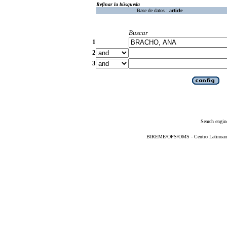
Refinar la búsqueda
Base de datos :
article
Buscar
1
2
3
Search engin
BIREME/OPS/OMS - Centro Latinoameri