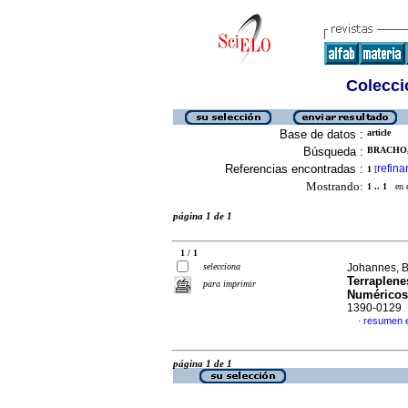
Colecció
Base de datos :
article
Búsqueda :
BRACHO, 
Referencias encontradas :
refina
1
[
Mostrando:
1 .. 1
en el
página 1 de 1
1 / 1
selecciona
Johannes, Br
Terraplene
para imprimir
Numéricos
1390-0129
resumen 
·
página 1 de 1