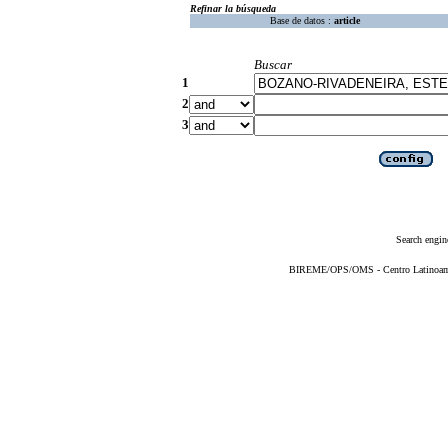
Refinar la búsqueda
Base de datos :
article
Buscar
1
2
3
Search engin
BIREME/OPS/OMS - Centro Latinoameri