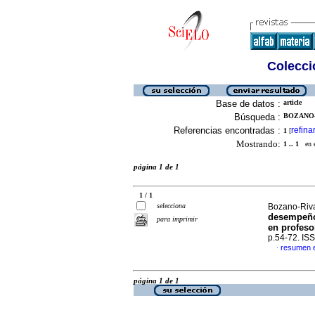
Colecció
Base de datos :
article
Búsqueda :
BOZANO-
Referencias encontradas :
refina
1
[
Mostrando:
1 .. 1
en el
página 1 de 1
1 / 1
selecciona
Bozano-Riva
desempeño
para imprimir
en profeso
p.54-72. IS
resumen 
·
página 1 de 1