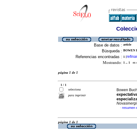
Colecció
Base de datos :
article
Búsqueda :
BOWEN B
Referencias encontradas :
refina
1
[
Mostrando:
1 .. 1
en el
página 1 de 1
1 / 1
selecciona
Bowen Buche
expectativ
para imprimir
especializ
Novasinergi
resumen 
·
página 1 de 1