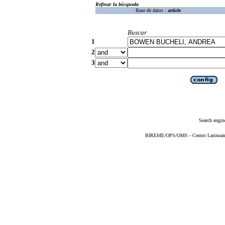
Refinar la búsqueda
Base de datos :
article
Buscar
1
2
3
Search engin
BIREME/OPS/OMS - Centro Latinoameri