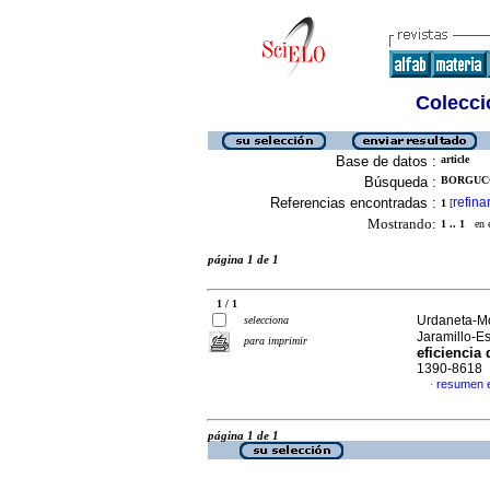
Colecció
Base de datos :
article
Búsqueda :
BORGUCC
Referencias encontradas :
refina
1
[
Mostrando:
1 .. 1
en el
página 1 de 1
1 / 1
Urdaneta-Mo
selecciona
Jaramillo-E
para imprimir
eficiencia
1390-8618
resumen 
·
página 1 de 1