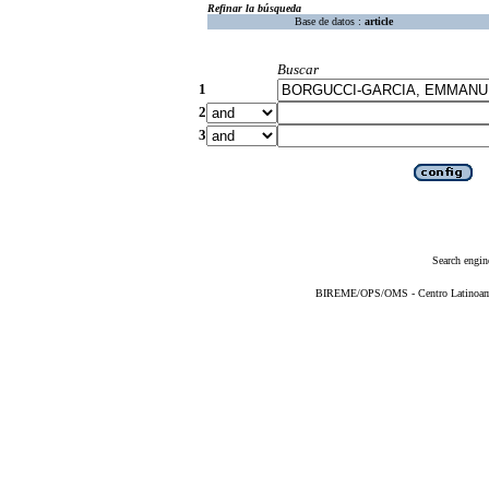
Refinar la búsqueda
Base de datos :
article
Buscar
1
2
3
Search engin
BIREME/OPS/OMS - Centro Latinoameri