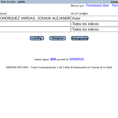
Base de datos :
article
Formu
Formulario libre
For
Buscar por :
uscar
en el campo
iAH
WWWISIS
Search engine:
powered by
BIREME/OPS/OMS - Centro Latinoamericano y del Caribe de Información en Ciencias de la Salud