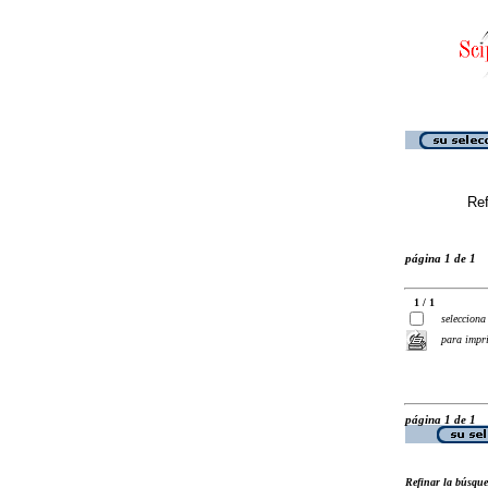
Ref
página 1 de 1
1 / 1
selecciona
para impr
página 1 de 1
Refinar la búsqu