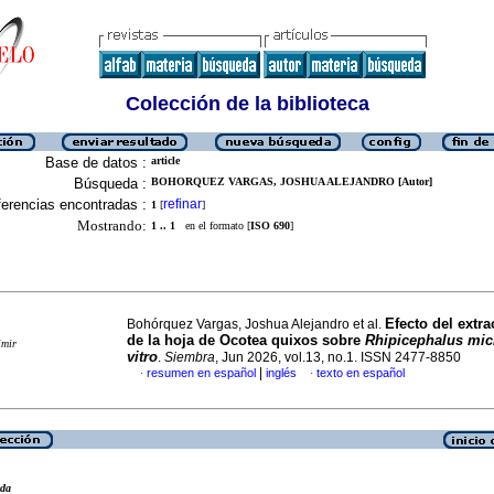
Colección de la biblioteca
Base de datos :
article
Búsqueda :
BOHORQUEZ VARGAS, JOSHUA ALEJANDRO [Autor]
erencias encontradas :
refinar
1
[
]
Mostrando:
1 .. 1
en el formato [
ISO 690
]
Efecto del extr
Bohórquez Vargas, Joshua Alejandro et al.
de la hoja de Ocotea quixos sobre
Rhipicephalus mic
imir
vitro
.
Siembra
, Jun 2026, vol.13, no.1. ISSN 2477-8850
|
resumen en español
inglés
texto en español
·
·
eda