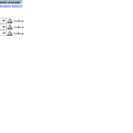
lario avanzado
mulario básico