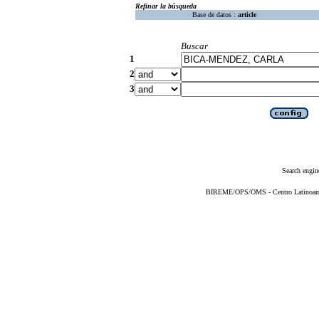
Refinar la búsqueda
Base de datos :
article
Buscar
1
2
3
Search engin
BIREME/OPS/OMS - Centro Latinoameri