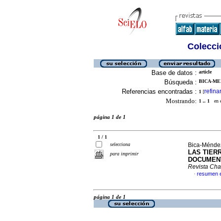
Colecció
Base de datos :
article
Búsqueda :
BICA-MEN
Referencias encontradas :
refina
1
[
Mostrando:
1 .. 1
en el
página 1 de 1
1 / 1
selecciona
Bica-Méndez
LAS TIER
para imprimir
DOCUMENT
Revista Cha
resumen 
·
página 1 de 1