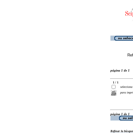
Ref
página 1 de 1
1 / 1
selecciona
para impr
página 1 de 1
Refinar la búsqu