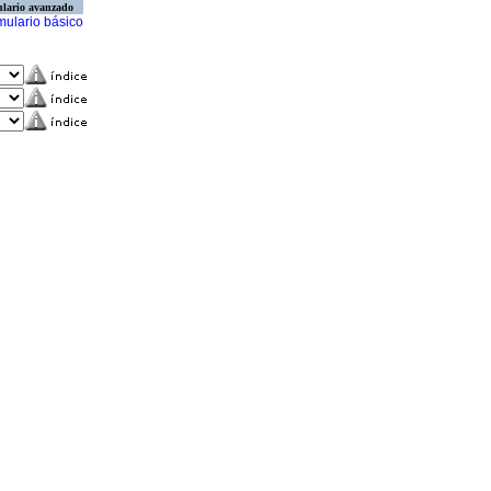
lario avanzado
mulario básico