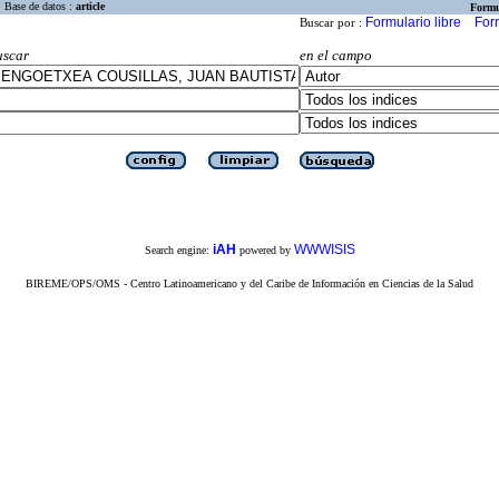
Base de datos :
article
Formu
Formulario libre
For
Buscar por :
uscar
en el campo
iAH
WWWISIS
Search engine:
powered by
BIREME/OPS/OMS - Centro Latinoamericano y del Caribe de Información en Ciencias de la Salud