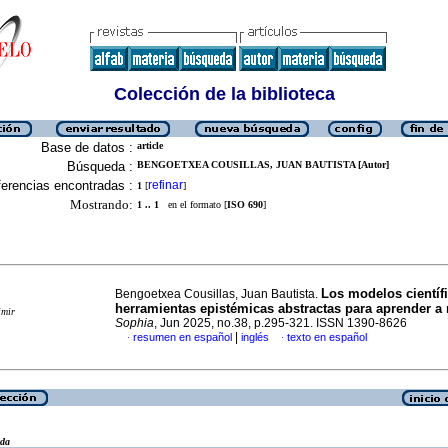
Colección de la biblioteca
Base de datos :
article
Búsqueda :
BENGOETXEA COUSILLAS, JUAN BAUTISTA [Autor]
erencias encontradas :
refinar
1
[
]
Mostrando:
1 .. 1
en el formato [
ISO 690
]
Los modelos cientí
Bengoetxea Cousillas, Juan Bautista.
herramientas epistémicas abstractas para aprender a
imir
Sophia
, Jun 2025, no.38, p.295-321. ISSN 1390-8626
|
resumen en español
inglés
texto en español
·
·
eda