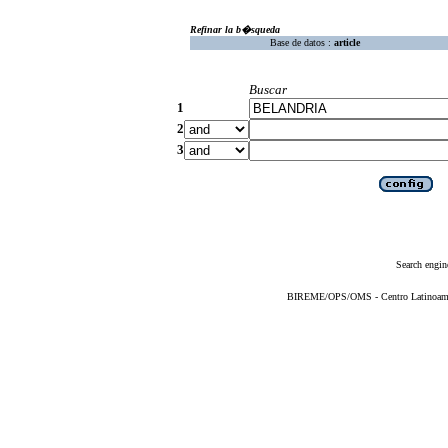
Refinar la b�squeda
Base de datos :
article
Buscar
1
2
3
Search engin
BIREME/OPS/OMS - Centro Latinoameric