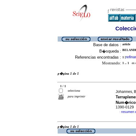
Colecció
Base de datos :
article
BELANDRI
B�squeda :
Referencias encontradas :
refina
1
[
Mostrando:
1 .. 1
en el
p�gina 1 de 1
1 / 1
selecciona
Johannes, B
para imprimir
Terraplen
Num�rico
1390-0129
resumen 
·
p�gina 1 de 1