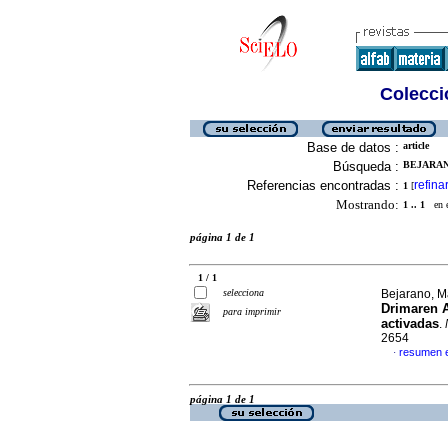
Colecció
Base de datos :
article
Búsqueda :
BEJARANO
Referencias encontradas :
refina
1
[
Mostrando:
1 .. 1
en el
página 1 de 1
1 / 1
selecciona
Bejarano, Ma
Drimaren A
para imprimir
activadas
.
2654
resumen 
·
página 1 de 1