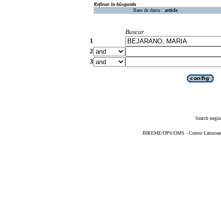
Refinar la búsqueda
Base de datos :
article
Buscar
1
2
3
Search engin
BIREME/OPS/OMS - Centro Latinoameri