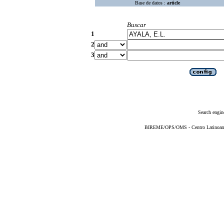
Base de datos :
article
Buscar
1
2
3
Search engin
BIREME/OPS/OMS - Centro Latinoameri