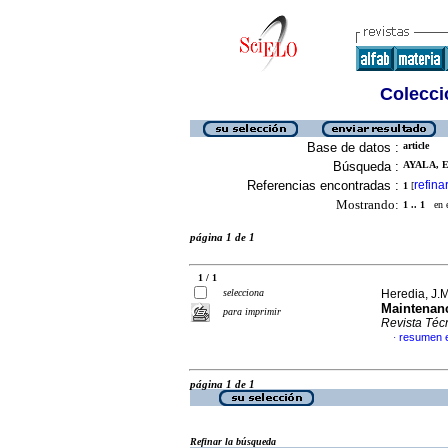
Colecció
Base de datos :
article
Búsqueda :
AYALA, E.
Referencias encontradas :
refina
1
[
Mostrando:
1 .. 1
en el
página 1 de 1
1 / 1
selecciona
Heredia, J.M
Maintenan
para imprimir
Revista Téc
resumen 
·
página 1 de 1
Refinar la búsqueda