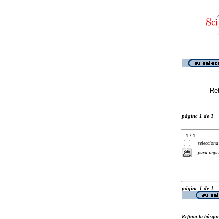
Ref
página 1 de 1
1 / 1
selecciona
para impr
página 1 de 1
Refinar la búsqu