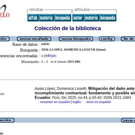
Colección de la biblioteca
Base de datos :
article
Búsqueda :
AYALA LOPEZ, DOMENICA LISSETH [Autor]
erencias encontradas :
refinar
1
[
]
Mostrando:
1 .. 1
en el formato [
ISO 690
]
Mitigación del daño ante
Ayala López, Doménica Lisseth.
incumplimiento contractual: fundamento y posible al
imir
Ecuador
.
Foro
, Dic 2025, no.44, p.65-82. ISSN 2631-2484
|
resumen en español
inglés
texto en español
·
·
eda