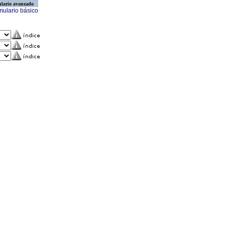
lario avanzado
mulario básico