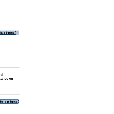
 el
cance en