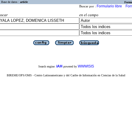
Base de datos :
article
Formu
Formulario libre
For
Buscar por :
uscar
en el campo
iAH
WWWISIS
Search engine:
powered by
BIREME/OPS/OMS - Centro Latinoamericano y del Caribe de Información en Ciencias de la Salud