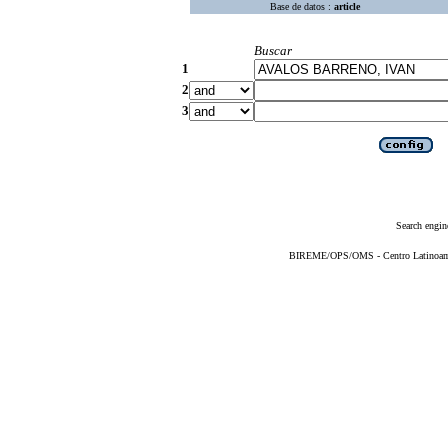
Base de datos :
article
Buscar
1
2
3
Search engin
BIREME/OPS/OMS - Centro Latinoameri