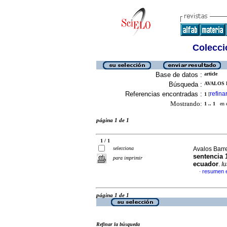
Colecció
Base de datos :
article
Búsqueda :
AVALOS B
Referencias encontradas :
refina
1
[
Mostrando:
1 .. 1
en el
página 1 de 1
1 / 1
selecciona
Avalos Barr
sentencia 1
para imprimir
ecuador
.
I
resumen 
·
página 1 de 1
Refinar la búsqueda