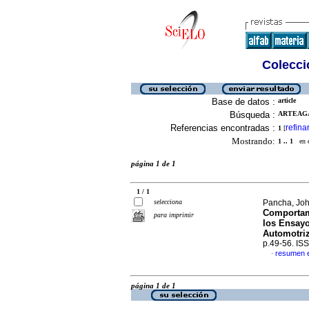
Colecció
Base de datos :
article
Búsqueda :
ARTEAGA
Referencias encontradas :
refina
1
[
Mostrando:
1 .. 1
en el
página 1 de 1
1 / 1
selecciona
Pancha, Joh
Comportami
para imprimir
los Ensay
Automotriz
p.49-56. IS
resumen 
·
página 1 de 1