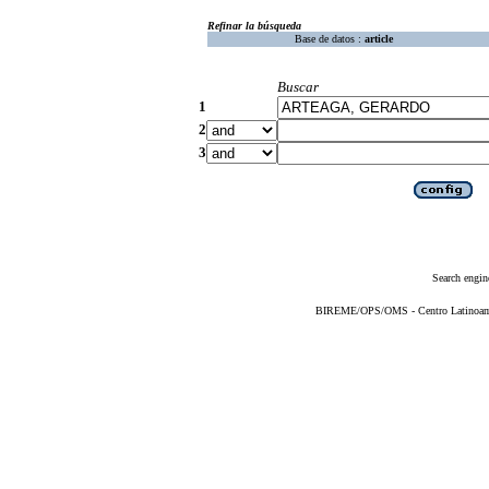
Refinar la búsqueda
Base de datos :
article
Buscar
1
2
3
Search engin
BIREME/OPS/OMS - Centro Latinoameri