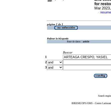
for rest
Mar 2023,
resume
·
página 1 de 1
Refinar la búsqueda
Base de datos :
article
Buscar
1
2
3
Search engin
BIREME/OPS/OMS - Centro Latinoameri