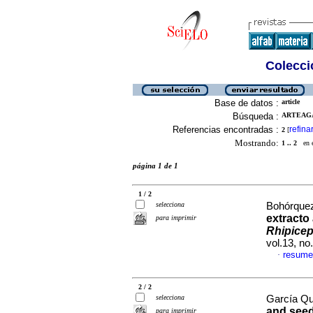
Colecció
Base de datos :
article
Búsqueda :
ARTEAGA
Referencias encontradas :
refina
2
[
Mostrando:
1 .. 2
en el
página 1 de 1
1 / 2
selecciona
Bohórquez
extracto
para imprimir
Rhipicep
vol.13, n
resume
·
2 / 2
selecciona
García Qui
and seedl
para imprimir