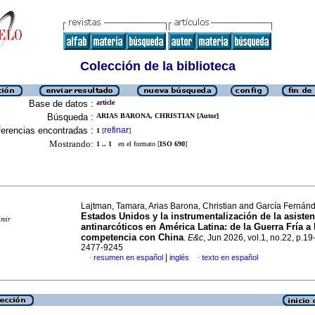
Colección de la biblioteca
Base de datos :
article
Búsqueda :
ARIAS BARONA, CHRISTIAN [Autor]
erencias encontradas :
refinar
1
[
]
Mostrando:
1 .. 1
en el formato [
ISO 690
]
Lajtman, Tamara, Arias Barona, Christian and García Fernánd
Estados Unidos y la instrumentalización de la asisten
imir
antinarcóticos en América Latina: de la Guerra Fría a 
competencia con China
.
E&c
, Jun 2026, vol.1, no.22, p.1
2477-9245
|
resumen en español
inglés
texto en español
·
·