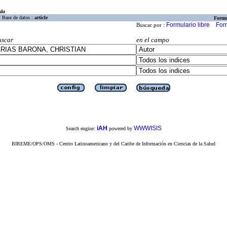
eda
Base de datos :
article
Formu
Formulario libre
For
Buscar por :
uscar
en el campo
iAH
WWWISIS
Search engine:
powered by
BIREME/OPS/OMS - Centro Latinoamericano y del Caribe de Información en Ciencias de la Salud