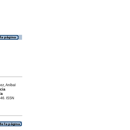
ez, Aníbal
cia
la
9-46. ISSN