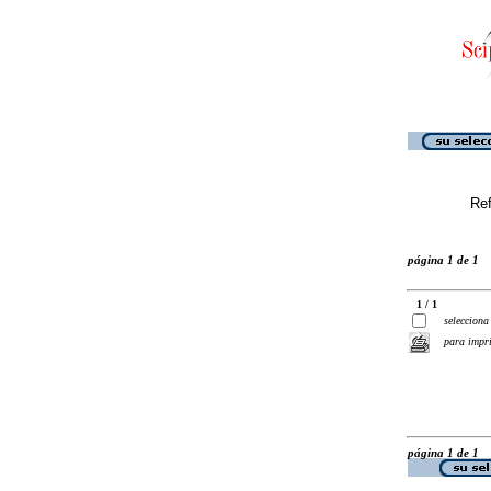
Ref
página 1 de 1
1 / 1
selecciona
para impr
página 1 de 1