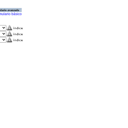
lario avanzado
mulario básico