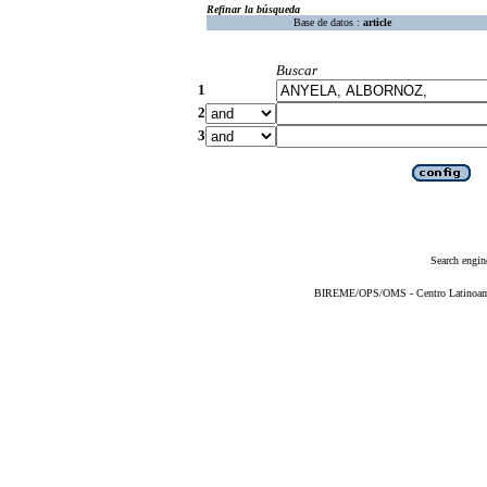
Refinar la búsqueda
Base de datos :
article
Buscar
1
2
3
Search engin
BIREME/OPS/OMS - Centro Latinoameri