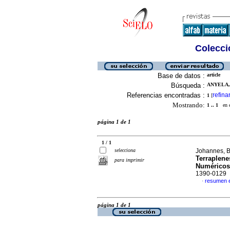
Colecció
Base de datos :
article
Búsqueda :
ANYELA,
Referencias encontradas :
refina
1
[
Mostrando:
1 .. 1
en el
página 1 de 1
1 / 1
selecciona
Johannes, Br
Terraplene
para imprimir
Numéricos
1390-0129
resumen 
·
página 1 de 1