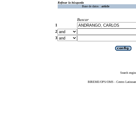
Refinar la búsqueda
Base de datos :
article
Buscar
1
2
3
Search engin
BIREME/OPS/OMS - Centro Latinoameri