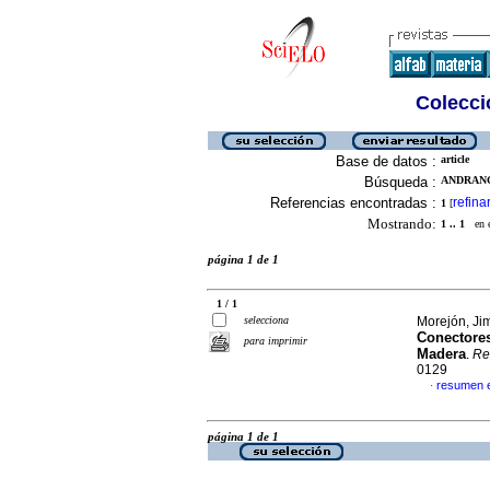
Colecció
Base de datos :
article
Búsqueda :
ANDRANG
Referencias encontradas :
refina
1
[
Mostrando:
1 .. 1
en el
página 1 de 1
1 / 1
selecciona
Morejón, Ji
Conectores
para imprimir
Madera
.
Rev
0129
resumen 
·
página 1 de 1