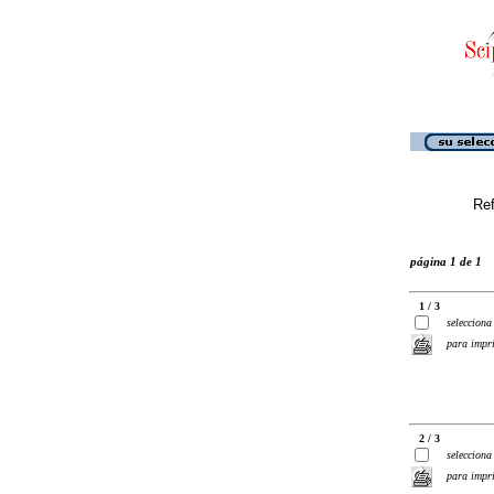
Ref
página 1 de 1
1 / 3
selecciona
para impr
2 / 3
selecciona
para impr