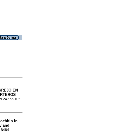
GREJO EN
ORTEROS
SSN 2477-9105
ochitin in
y and
2-8484