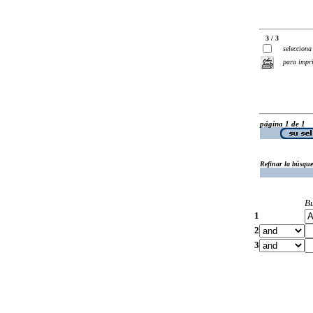
3 / 3
selecciona
para impr
página 1 de 1
Refinar la búsqu
B
1
2
3