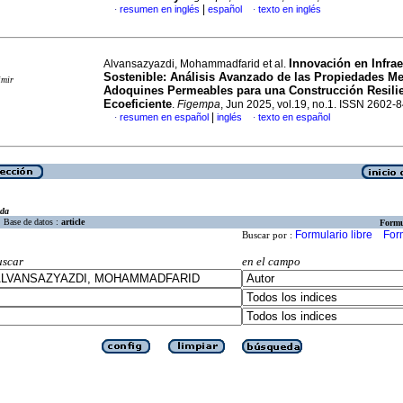
|
resumen en inglés
español
texto en inglés
·
·
Innovación en Infrae
Alvansazyazdi, Mohammadfarid et al.
Sostenible: Análisis Avanzado de las Propiedades M
imir
Adoquines Permeables para una Construcción Resilie
Ecoeficiente
.
Figempa
, Jun 2025, vol.19, no.1. ISSN 2602-
|
resumen en español
inglés
texto en español
·
·
eda
Base de datos :
article
Formu
Formulario libre
For
Buscar por :
uscar
en el campo