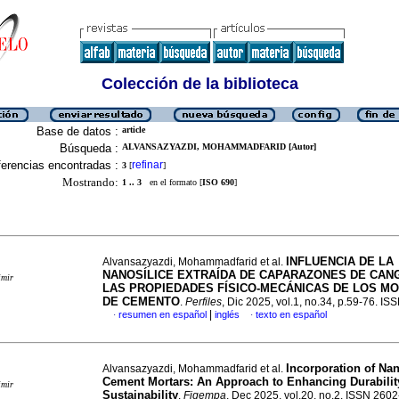
Colección de la biblioteca
Base de datos :
article
Búsqueda :
ALVANSAZYAZDI, MOHAMMADFARID [Autor]
erencias encontradas :
refinar
3
[
]
Mostrando:
1 .. 3
en el formato [
ISO 690
]
INFLUENCIA DE LA
Alvansazyazdi, Mohammadfarid et al.
NANOSÍLICE EXTRAÍDA DE CAPARAZONES DE CAN
imir
LAS PROPIEDADES FÍSICO-MECÁNICAS DE LOS M
DE CEMENTO
.
Perfiles
, Dic 2025, vol.1, no.34, p.59-76. I
|
resumen en español
inglés
texto en español
·
·
Incorporation of Nan
Alvansazyazdi, Mohammadfarid et al.
Cement Mortars: An Approach to Enhancing Durabilit
imir
Sustainability
.
Figempa
, Dec 2025, vol.20, no.2. ISSN 260