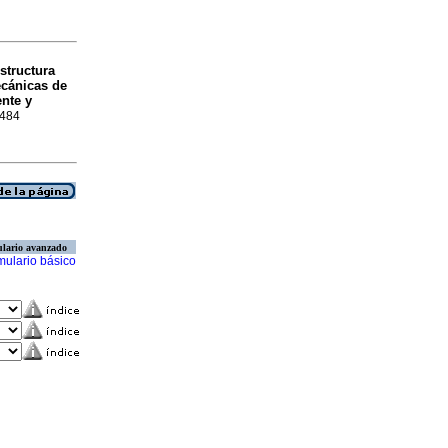
structura
ecánicas de
nte y
8484
lario avanzado
mulario básico