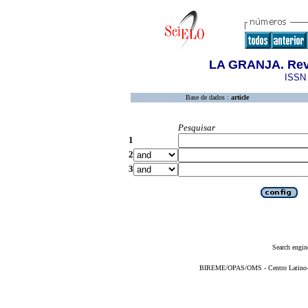
LA GRANJA. Revi
ISSN 
Base de dados :
article
Pesquisar
1
2
3
Search engin
BIREME/OPAS/OMS - Centro Latino-Am