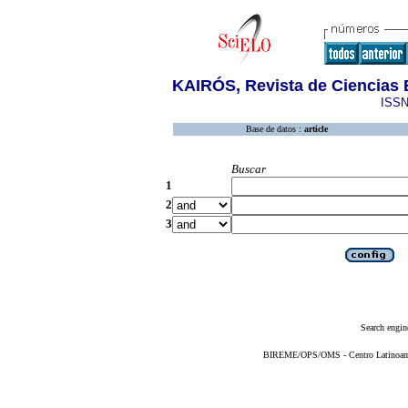
KAIRÓS, Revista de Ciencias 
ISSN
Base de datos :
article
Buscar
1
2
3
Search engin
BIREME/OPS/OMS - Centro Latinoameri