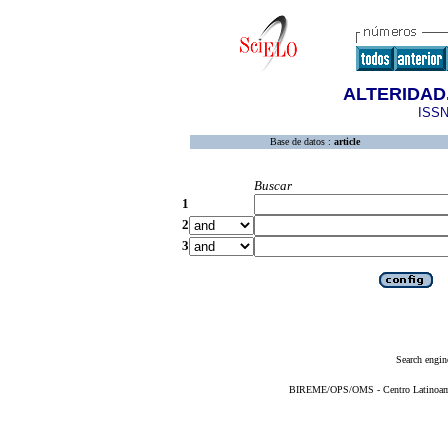
ALTERIDAD.
ISSN
Base de datos :
article
Buscar
1
2
3
Search engin
BIREME/OPS/OMS - Centro Latinoameri